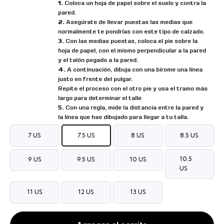
1.
Coloca un hoja de papel sobre el suelo y contra la
pared.
2.
Asegúrate de llevar puestas las medias que
normalmente te pondrías con este tipo de calzado.
3.
Con las medias puestas, coloca el pie sobre la
hoja de papel, con el mismo perpendicular a la pared
y el talón pegado a la pared.
4.
A continuación, dibuja con una birome una línea
justo en frente del pulgar.
Repite el proceso con el otro pie y usa el tramo más
largo para determinar el talle
5.
Con una regla, mide la distancia entre la pared y
la línea que has dibujado para llegar a tu talla.
7 US
7.5 US
8 US
8.5 US
10.5
9 US
9.5 US
10 US
US
11 US
12 US
13 US