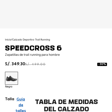
Ir al artículo 1
Ir al artículo 2
Ir al artículo 3
Ir al artículo 4
Ir al artículo 5
Ir al artículo 6
Ir al artículo 7
Ir al artículo 8
Inicio
/
Calzado Deportivo Trail Running
SPEEDCROSS 6
Zapatillas de trail running para hombre
Precio de oferta
S/. 349.30
PRECIO NORMAL
S/. 499.00
-30%
Negro
Negro
Talla
Guía
TABLA DE MEDIDAS
de
DEL CALZADO
talles