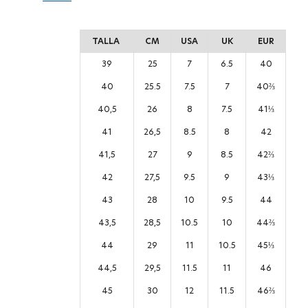
TALLA
CM
USA
UK
EUR
39
25
7
6.5
40
40
25.5
7.5
7
40⅔
40,5
26
8
7.5
41⅓
41
26,5
8.5
8
42
41,5
27
9
8.5
42⅔
42
27,5
9.5
9
43⅓
43
28
10
9.5
44
43,5
28,5
10.5
10
44⅔
44
29
11
10.5
45⅓
44,5
29,5
11.5
11
46
45
30
12
11.5
46⅔