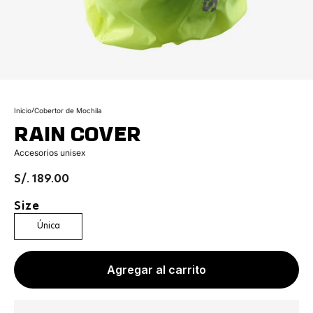
Ir al artículo 1
Ir al artículo 2
Ir al artículo 3
Ir al artículo 4
Inicio
/
Cobertor de Mochila
RAIN COVER
Accesorios unisex
Precio de oferta
S/. 189.00
Size
Única
Agregar al carrito