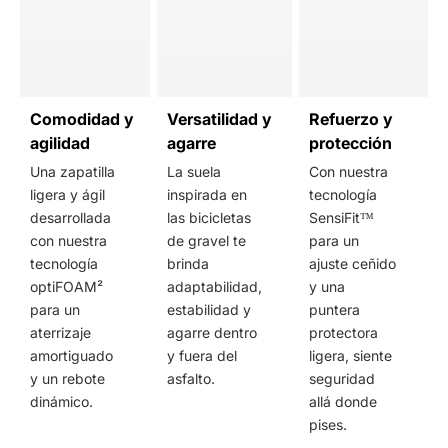
Comodidad y
Versatilidad y
Refuerzo y
agilidad
agarre
protección
Una zapatilla
La suela
Con nuestra
ligera y ágil
inspirada en
tecnología
desarrollada
las bicicletas
SensiFit™
con nuestra
de gravel te
para un
tecnología
brinda
ajuste ceñido
optiFOAM²
adaptabilidad,
y una
para un
estabilidad y
puntera
aterrizaje
agarre dentro
protectora
amortiguado
y fuera del
ligera, siente
y un rebote
asfalto.
seguridad
dinámico.
allá donde
pises.