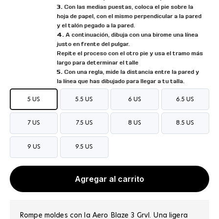
3.
Con las medias puestas, coloca el pie sobre la
hoja de papel, con el mismo perpendicular a la pared
y el talón pegado a la pared.
4.
A continuación, dibuja con una birome una línea
justo en frente del pulgar.
Repite el proceso con el otro pie y usa el tramo más
largo para determinar el talle
5.
Con una regla, mide la distancia entre la pared y
la línea que has dibujado para llegar a tu talla.
5 US
5.5 US
6 US
6.5 US
7 US
7.5 US
8 US
8.5 US
9 US
9.5 US
Agregar al carrito
Rompe moldes con la Aero Blaze 3 Grvl. Una ligera