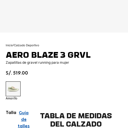
Ir al artículo 1
Ir al artículo 2
Ir al artículo 3
Ir al artículo 4
Ir al artículo 5
Inicio
/
Calzado Deportivo
AERO BLAZE 3 GRVL
Zapatillas de gravel running para mujer
Precio de oferta
S/. 519.00
Amarillo
Amarillo
Talla
Guía
TABLA DE MEDIDAS
de
DEL CALZADO
talles