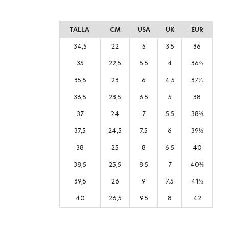
TALLA
CM
USA
UK
EUR
34,5
22
5
3.5
36
35
22,5
5.5
4
36⅔
35,5
23
6
4.5
37⅓
36,5
23,5
6.5
5
38
37
24
7
5.5
38⅔
37,5
24,5
7.5
6
39⅓
38
25
8
6.5
40
38,5
25,5
8.5
7
40⅔
39,5
26
9
7.5
41⅓
40
26,5
9.5
8
42