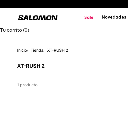
Ir al contenido
Salomon Peru
Novedades
Sale
Tu carrito (0)
Inicio
Tienda
XT-RUSH 2
XT-RUSH 2
1 producto