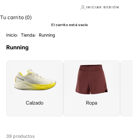
INICIAR SESIÓN
Tu carrito (0)
El carrito está vacío
Inicio
Tienda
Running
Running
Calzado
Ropa
C
C
39 productos