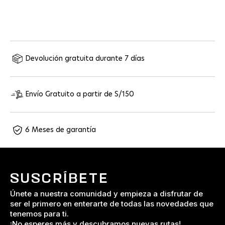
para hombre
Precio de oferta
S/. 529.00
Devolución gratuita durante 7 días
Envío Gratuito a partir de S/150
6 Meses de garantía
SUSCRÍBETE
Únete a nuestra comunidad y empieza a disfrutar de
ser el primero en enterarte de todas las novedades que
tenemos para ti.
¡No esperes más y descubramos nuevas rutas!